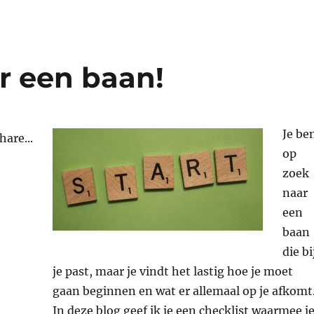
r een baan!
Je be
hare...
op
zoek
naar
een
baan
die bi
je past, maar je vindt het lastig hoe je moet
gaan beginnen en wat er allemaal op je afkomt
In deze blog geef ik je een checklist waarmee j