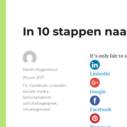
In 10 stappen naa
It's only fair to s
Auteur
Martin Hogenhout
Linkedin
Geplaatst
29 juni 2017
op
Categorieën
CV
,
Facebook
,
LinkedIn
,
Google
sociale media
,
Sollicitatiebrief
,
sollicitatiegesprek
,
Facebook
Uncategorized