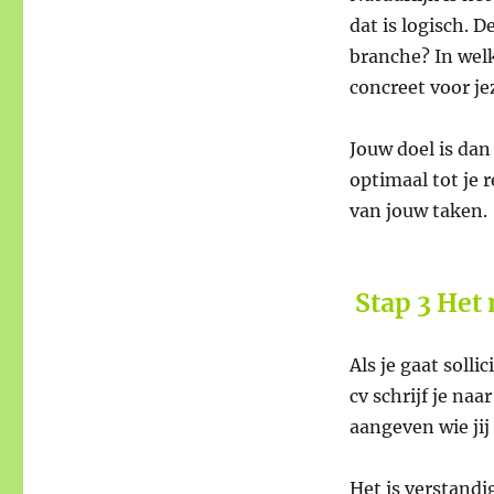
dat is logisch. D
branche? In welk
concreet voor jez
Jouw doel is da
optimaal tot je 
van jouw taken.
S
tap 3 Het
Als je gaat soll
cv schrijf je naa
aangeven wie jij
Het is verstandi